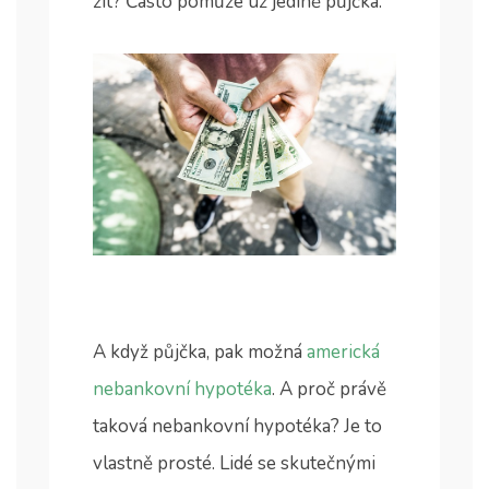
žít? Často pomůže už jedině půjčka.
A když půjčka, pak možná
americká
nebankovní hypotéka
. A proč právě
taková nebankovní hypotéka? Je to
vlastně prosté. Lidé se skutečnými