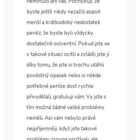
neminulo ani vás. Pochybuji, že
byste ještě nikdy nezažili aspoň
menší a krátkodobý nedostatek
peněz, že byste byli vždycky
dostatečně solventní.
Pokud jste se
v takové situaci ocitli a zvládli jste ji
díky tomu, že jste si trochu utáhli
pověstný opasek nebo si někde
potřebné peníze dost rychle
přivydělali, gratuluji vám. Vy jste s
tím možná žádné velké problémy
neměli. Asi vám nebylo právě
nejpříjemněji, když jste takové
problémy zrovna prožívali, ale