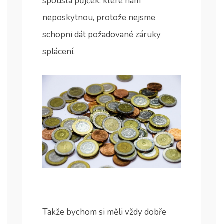
spousta půjček, které nám
neposkytnou, protože nejsme
schopni dát požadované záruky
splácení.
Takže bychom si měli vždy dobře