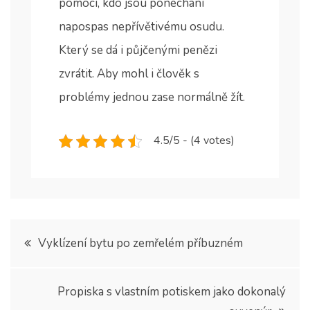
pomoci, kdo jsou ponecháni
napospas nepřívětivému osudu.
Který se dá i půjčenými penězi
zvrátit. Aby mohl i člověk s
problémy jednou zase normálně žít.
4.5/5 - (4 votes)
Navigace
Vyklízení bytu po zemřelém příbuzném
pro
Propiska s vlastním potiskem jako dokonalý