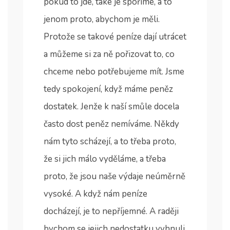
pokud to jde, také je spoříme, a to
jenom proto, abychom je měli.
Protože se takové peníze dají utrácet
a můžeme si za ně pořizovat to, co
chceme nebo potřebujeme mít.
Jsme
tedy spokojení, když máme peněz
dostatek. Jenže k naší smůle docela
často dost peněz nemíváme. Někdy
nám tyto scházejí, a to třeba proto,
že si jich málo vyděláme, a třeba
proto, že jsou naše výdaje neúměrně
vysoké. A když nám peníze
docházejí, je to nepříjemné. A raději
bychom se jejich nedostatku vyhnuli.