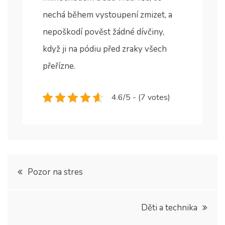
nechá během vystoupení zmizet, a
nepoškodí pověst žádné dívčiny,
když ji na pódiu před zraky všech
přeřízne.
4.6/5 - (7 votes)
Navigace
Pozor na stres
pro
Děti a technika
příspěvek