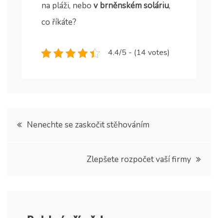
na pláži, nebo
v brněnském soláriu
,
co říkáte?
4.4/5 - (14 votes)
Navigace
Nenechte se zaskočit stěhováním
pro
Zlepšete rozpočet vaší firmy
příspěvek