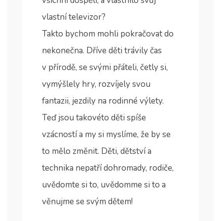
všichni dospělí, a vlastnilo svůj
vlastní televizor?
Takto bychom mohli pokračovat do
nekonečna. Dříve děti trávily čas
v přírodě, se svými přáteli, četly si,
vymýšlely hry, rozvíjely svou
fantazii, jezdily na rodinné výlety.
Teď jsou takovéto děti spíše
vzácností a my si myslíme, že by se
to mělo změnit. Děti, dětství a
technika nepatří dohromady, rodiče,
uvědomte si to, uvědomme si to a
věnujme se svým dětem!