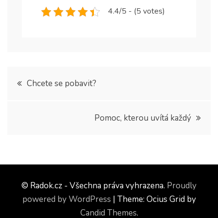
4.4/5 - (5 votes)
Navigace
Chcete se pobavit?
pro
Pomoc, kterou uvítá každý
příspěvek
© Radok.cz - Všechna práva vyhrazena.
Proudly
powered by WordPress
|
Theme: Ocius Grid by
Candid Themes
.