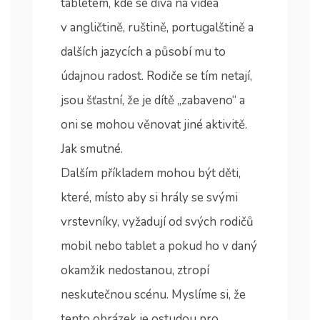
tabletem, kde se dívá na videa
v angličtině, ruštině, portugalštině a
dalších jazycích a působí mu to
údajnou radost. Rodiče se tím netají,
jsou šťastní, že je dítě „zabaveno“ a
oni se mohou věnovat jiné aktivitě.
Jak smutné.
Dalším příkladem mohou být děti,
které, místo aby si hrály se svými
vrstevníky, vyžadují od svých rodičů
mobil nebo tablet a pokud ho v daný
okamžik nedostanou, ztropí
neskutečnou scénu. Myslíme si, že
tento obrázek je ostudou pro