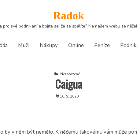
Radok
ra pro své podnikání a bojíte se, že se spálíte? Na našem webu se něč
óda
Muži
Nákupy
Online
Peníze
Podnik
Nezařazené
Caigua
16. 9. 2020
, co by v něm být nemělo. K něčemu takovému vám může pom