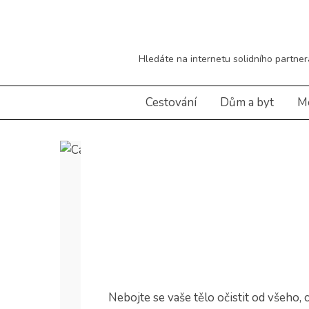
Skip
to
content
Hledáte na internetu solidního partne
Cestování
Dům a byt
M
Nebojte se vaše tělo očistit od všeho