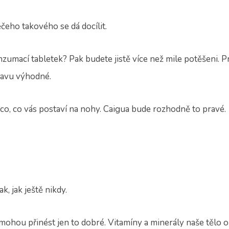
ěčeho takového se dá docílit.
konzumací tabletek? Pak budete jistě více než mile potěšeni.
pravu výhodné.
co, co vás postaví na nohy.
Caigua
bude rozhodně to pravé.
k, jak ještě nikdy.
m mohou přinést jen to dobré. Vitamíny a minerály naše tělo 