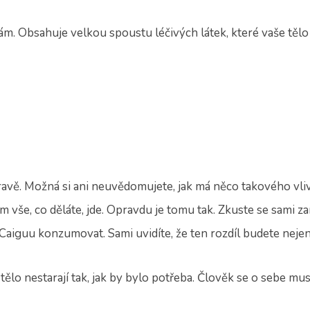
m. Obsahuje velkou spoustu léčivých látek, které vaše tělo j
dravě. Možná si ani neuvědomujete, jak má něco takového vliv
m vše, co děláte, jde. Opravdu je tomu tak. Zkuste se sami zamě
 Caiguu konzumovat. Sami uvidíte, že ten rozdíl budete nejen 
 tělo nestarají tak, jak by bylo potřeba. Člověk se o sebe m