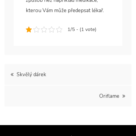
způsob než například medikace,
kterou Vám může předepsat lékař.
1/5 - (1 vote)
Navigace
Skvělý dárek
pro
Oriflame
příspěvek