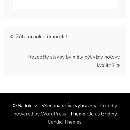
Navigace
Zútulní pokoj i kancelář
pro
Rozpočty stavby by měly být vždy hotovy
příspěvek
kvalitně
© Radok.cz - Všechna práva vyhrazena.
Proudly
powered by WordPress
|
Theme: Ocius Grid by
Candid Themes
.